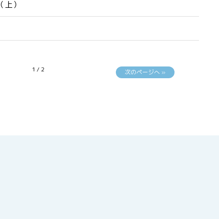
（上）
1 / 2
次のページへ »