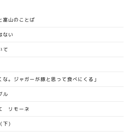
と富山のことば
はない
いて
くな。ジャガーが豚と思って食べにくる」
ブル
エ リモーネ
（下）