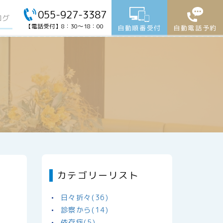
055-927-3387
ログ
【電話受付】8：30～18：00
自動順番受付
自動電話予約
カテゴリーリスト
日々折々(36)
診察から(14)
依存症(5)