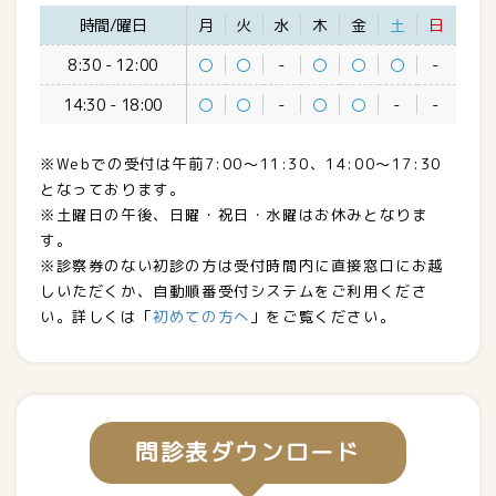
時間/曜日
月
火
水
木
金
土
日
8:30 - 12:00
〇
〇
-
〇
〇
〇
-
14:30 - 18:00
〇
〇
-
〇
〇
-
-
※Webでの受付は午前
7:00～11:30、
14:00～17:30
となっております。
※土曜日の午後、日曜・祝日・水曜はお休みとなりま
す。
※診察券のない初診の方は受付時間内に直接窓口にお越
しいただくか、
自動順番受付システムをご利用くださ
い。
詳しくは「
初めての方へ
」をご覧ください。
問診表ダウンロード