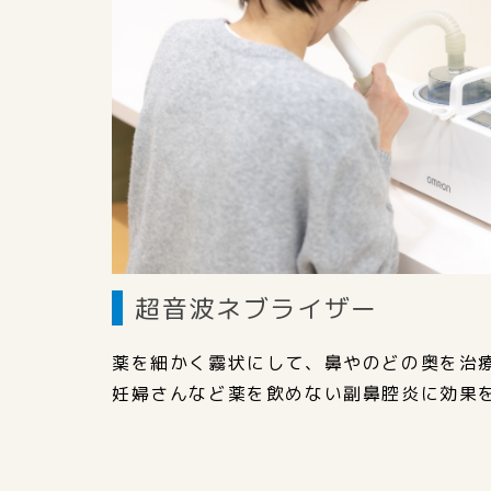
超音波ネブライザー
薬を細かく霧状にして、鼻やのどの奥を治
妊婦さんなど薬を飲めない副鼻腔炎に効果