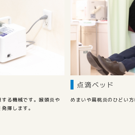
点滴ベッド
療する機械です。喉頭炎や
めまいや扁桃炎のひどい方
を発揮します。