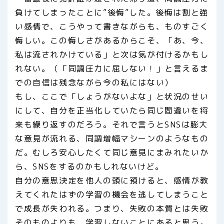
負けてしまったことに”後悔”した。後悔は割と強
い感情で、こうやって書きながらも、ものすごく
悔しい。この悔しさがあるからこそ、「あ、今、
私は流されかけている」と次は気が付けるかもし
れない。（「同調圧力に屈しない！」と言えるま
での自信は残念ながら今の私にはない）
もし、ここで「しょうがないよな」と状況のせい
にして、自分を正当化していたら同じ間違いを将
来も繰り返すのだろう。それで言うとSNSは膨大
な意見が流れる、同調増幅マシーンのようなもの
だ。むしろ安心したくて同じ意見にまみれたいか
ら、SNSをするのかもしれないけど。
自分の意思決定を他人の頭に預けると、感情が教
えてくれたはずの学習の機会を逃してしまうこと
で成長が失われる。つまり、失敗の本質とは失敗
そのものよりも、学習しないことにあると思う。