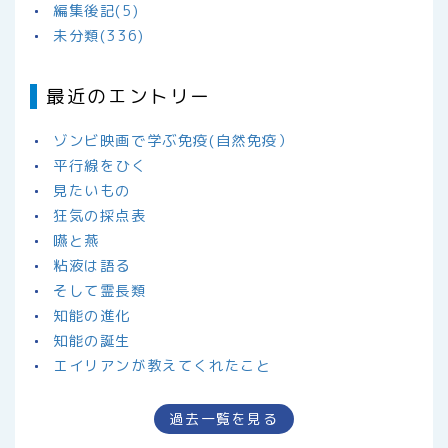
編集後記(5)
未分類(336)
最近のエントリー
ゾンビ映画で学ぶ免疫(自然免疫）
平行線をひく
見たいもの
狂気の採点表
嚥と燕
粘液は語る
そして霊長類
知能の進化
知能の誕生
エイリアンが教えてくれたこと
過去一覧を見る