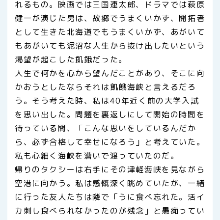
れるもの。映画では三国連太郎、ドラマでは萩原
健一が演じた男は、故郷でうまくいかず、開拓者
として生きた北海道でもうまくいかず、あがいて
もあがいても泥沼な人生から抜け出したいという
渇望が起こした飢餓だった。
人生で何かを心から望んだことがあり、そこに向
かおうとしたならそれは飢餓海峡と言えるだろ
う。そう考えた時、私は40年近く前の大学入試
を思い出した。問題を裏返しにして開始の時間を
待っている間、「こんな思いをしているんだか
ら、必ず合格して幸せになろう」と考えていた。
私も心細く海峡を漕いで渡っていたのだ。
帰りのタクシーは右手にその津軽海峡を見ながら
空港に向かう。私は感慨深く眺めていたが、一緒
に行った友人たちは隣で「うに食べ忘れた。活イ
カ刺し食べられなかったのが残念」と愚痴ってい