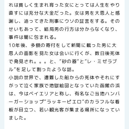
れは貧しく生まれ育った女にとっては人生をやり
直すには充分な大金だった。女は男を大恩人と感
謝し、追ってきた刑事にウソの証言をする。その
せいもあって、結局男の行方は分からなくなり、
事件は闇に包まれる。
10年後、多額の寄付をして新聞に載った男に大
恩人の面影を見た女は会いに行くが、数日後死体
で発見され。。。と、”砂の器”と”レ・ミゼラブ
ル”を足して割ったような話。
小説の世界で、遭難した船からの死体やそれにす
がって泣く家族で地獄絵図となっていた函館の浜
は、今はベイエリアと称し、有名なご当地ハンバ
ーガーショップ”ラッキーピエロ”のカラフルな看
板が目立つ、若い観光客が集まる場所になってい
ました。