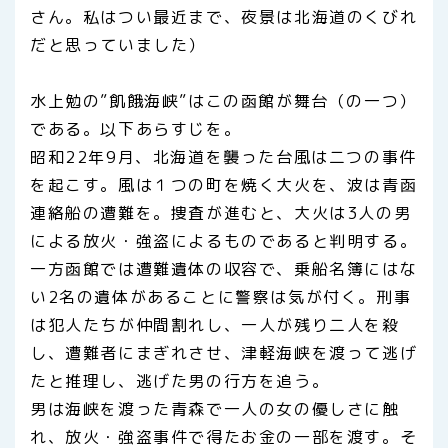
さん。私はつい最近まで、夜景は北海道のくびれ
だと思っていました）
水上勉の”飢餓海峡”はこの函館が舞台（の一つ）
である。以下あらすじを。
昭和22年9月、北海道を襲った台風は二つの事件
を起こす。風は１つの町を焼く大火を、波は青函
連絡船の遭難を。捜査が進むと、大火は3人の男
による放火・強盗によるものであると判明する。
一方函館では遭難遺体の収容で、乗船名簿にはな
い2名の遺体があることに警察は気が付く。刑事
は犯人たちが仲間割れし、一人が残り二人を殺
し、遭難者にまぎれさせ、津軽海峡を渡って逃げ
たと推理し、逃げた男の行方を追う。
男は海峡を渡った青森で一人の女の優しさに触
れ、放火・強盗事件で得たお金の一部を渡す。そ